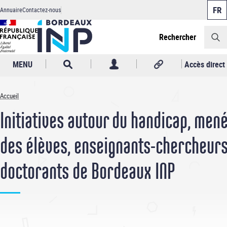
Panneau de gestion des cookies
Aller
Annuaire
Contactez-nous
au
Header
contenu
principal
Rechercher
MENU
Accès direct
Accueil
Fil
Initiatives autour du handicap, men
d'Ariane
des élèves, enseignants-chercheurs
doctorants de Bordeaux INP