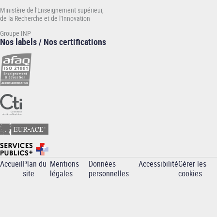
Ministère de l'Enseignement supérieur,
de la Recherche et de l'Innovation
Groupe INP
Nos labels / Nos certifications
Accueil
Plan du
Mentions
Données
Accessibilité
Gérer les
Pied
site
légales
personnelles
cookies
de
page