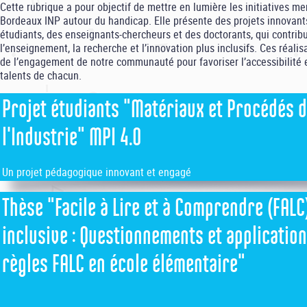
Cette rubrique a pour objectif de mettre en lumière les initiatives m
Bordeaux INP autour du handicap. Elle présente des projets innovant
étudiants, des enseignants-chercheurs et des doctorants, qui contrib
l’enseignement, la recherche et l’innovation plus inclusifs. Ces réali
de l’engagement de notre communauté pour favoriser l’accessibilité e
talents de chacun.
Projet étudiants "Matériaux et Procédés 
l'Industrie" MPI 4.0
Un projet pédagogique innovant et engagé
Thèse "Facile à Lire et à Comprendre (FALC
Porté par Cédric Le Bot et Damien Thuau, enseignants-chercheurs à
membres respectivement des laboratoires I2M et IMS *, ce projet pé
inclusive : Questionnements et applicatio
les étudiants à repenser les pratiques handisportives en intégrant l
l'ingénierie, de l'ergonomie et de l'inclusion.
règles FALC en école élémentaire"
Chaque année, les élèves de 3e année en spécialisation MPI 4.0 (Ma
Procédés de l'Industrie 4.0) travaillent en équipes de 5 à 6 sur des s
pour améliorer des dispositifs ou pratiques sportives aux personnes 