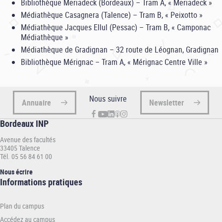
Bibliothèque Meriadeck (Bordeaux) – Tram A, « Meriadeck »
Médiathèque Casagnera (Talence) – Tram B, « Peixotto »
Médiathèque Jacques Ellul (Pessac) – Tram B, « Camponac
Médiathèque »
Médiathèque de Gradignan – 32 route de Léognan, Gradignan
Bibliothèque Mérignac – Tram A, « Mérignac Centre Ville »
Nous suivre
Annuaire
Newsletter
Bordeaux INP
Avenue des facultés
33405 Talence
Tél. 05 56 84 61 00
Nous écrire
Informations
Informations pratiques
pratiques
-
Plan du campus
INP
Accédez au campus