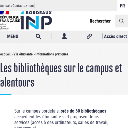
Panneau de gestion des cookies
Aller
Annuaire
Contactez-nous
au
Header
contenu
principal
Rechercher
MENU
Accès direct
Accueil
Vie étudiante
Informations pratiques
Fil
Les bibliothèques sur le campus et
d'Ariane
alentours
Sur le campus bordelais,
près de 60 bibliothèques
accueillent les étudiant-e-s et proposent leurs
services (accès à des ordinateurs, salles de travail,