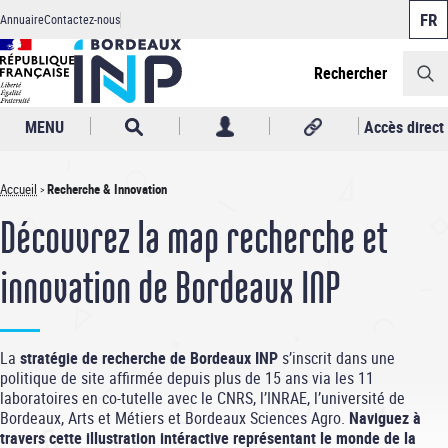
Panneau de gestion des cookies
Aller
Annuaire
Contactez-nous
au
Header
contenu
principal
Rechercher
MENU
Accès direct
Accueil
Recherche & Innovation
Fil
Découvrez la map recherche et
d'Ariane
innovation de Bordeaux INP
La
stratégie de recherche de Bordeaux INP
s’inscrit dans une
politique de site affirmée depuis plus de 15 ans via les 11
laboratoires
en co-tutelle avec le CNRS, l’INRAE, l’université de
Bordeaux, Arts et Métiers et Bordeaux Sciences Agro.
Naviguez à
travers cette illustration intéractive représentant le monde de la