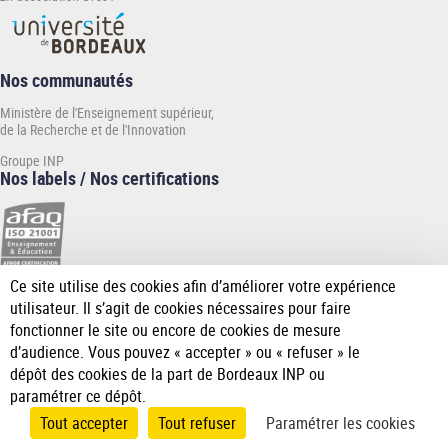
Nos communautés
Ministère de l'Enseignement supérieur,
de la Recherche et de l'Innovation
Groupe INP
Nos labels / Nos certifications
Ce site utilise des cookies afin d’améliorer votre expérience
[Plus
utilisateur. Il s’agit de cookies nécessaires pour faire
de
fonctionner le site ou encore de cookies de mesure
détail]
d’audience. Vous pouvez « accepter » ou « refuser » le
dépôt des cookies de la part de Bordeaux INP ou
paramétrer ce dépôt.
Tout accepter
Tout refuser
Paramétrer les cookies
Accueil
Plan du
Mentions
Données
Accessibilité
Gérer les