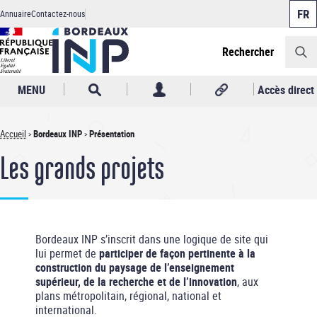
Panneau de gestion des cookies
Aller
Annuaire
Contactez-nous
au
Header
contenu
principal
Rechercher
MENU
Accès direct
Accueil
Bordeaux INP
Présentation
Fil
Les grands projets
d'Ariane
Bordeaux INP s’inscrit dans une logique de site qui
lui permet de
participer de façon pertinente à la
construction du paysage de l’enseignement
supérieur, de la recherche et de l’innovation
, aux
plans métropolitain, régional, national et
international.