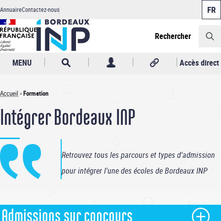
Panneau de gestion des cookies
Aller
Annuaire
Contactez-nous
au
Header
contenu
principal
Rechercher
MENU
Accès direct
Accueil
Formation
Fil
Intégrer Bordeaux INP
d'Ariane
Retrouvez tous les parcours et types d'admission
pour intégrer l'une des écoles de Bordeaux INP
Admissions sur concours