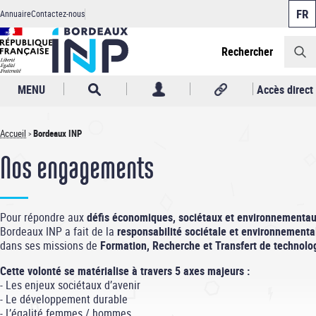
Panneau de gestion des cookies
Aller
Annuaire
Contactez-nous
au
Header
contenu
principal
Rechercher
MENU
Accès direct
Accueil
Bordeaux INP
Fil
Nos engagements
d'Ariane
Pour répondre aux
défis économiques, sociétaux et environnementa
Bordeaux INP a fait de la
responsabilité sociétale et environnementa
dans ses missions de
Formation, Recherche et Transfert de technolo
Cette volonté se matérialise à travers 5 axes majeurs :
- Les enjeux sociétaux d’avenir
- Le développement durable
- L’égalité femmes / hommes