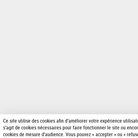
elles leurs expériences
et leur
insuffler l'envie d’oser les métiers d’
page
-
INP
Ce site utilise des cookies afin d’améliorer votre expérience utilisate
s’agit de cookies nécessaires pour faire fonctionner le site ou enco
cookies de mesure d’audience. Vous pouvez « accepter » ou « refuse